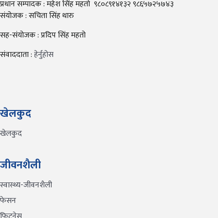
प्रधान सम्पादक : महेश सिंह महतो ९८०८९१४१३२ ९८६५७२५७४३
संयोजक : सचिता सिंह थारु
सह-संयोजक : प्रदिप सिंह महतो
संवाददाता :
हेर्नुहोस
खेलकुद
खेलकुद
जीवनशैली
स्वास्थ्य-जीवनशैली
फेसन
फिटनेस