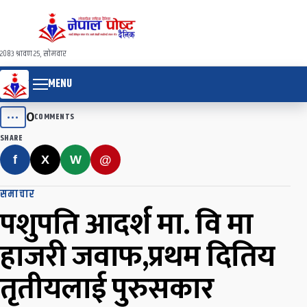
२०८३ श्रावण २५, सोमवार
MENU
0
•••
COMMENTS
SHARE
f
X
W
@
समाचार
पशुपति आदर्श मा. वि मा
हाजरी जवाफ,प्रथम दितिय
तृतीयलाई पुरुसकार