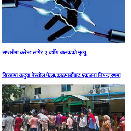
सप्तरीमा करेन्ट लागेर २ वर्षीय बालकको मृत्यु
सिरहामा कटुवा पेस्तोल फेला,काठमाडौंबाट एकजना नियन्त्रणमा