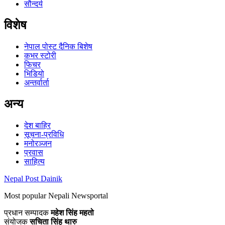
सौन्दर्य
विशेष
नेपाल पोस्ट दैनिक बिशेष
कभर स्टोरी
फिचर
भिडियो
अन्तर्वार्ता
अन्य
देश बाहिर
सूचना-प्रविधि
मनोरञ्जन
प्रवास
साहित्य
Nepal Post Dainik
Most popular Nepali Newsportal
प्रधान सम्पादक
महेश सिंह महतो
संयोजक
सचिता सिंह थारु