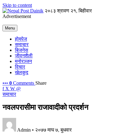
Skip to content
२०८३ श्रावण २१, बिहीवार
Advertisement
Menu
होमपेज
समाचार
बिजनेस
जीवनशैली
मनोरञ्जन
विचार
खेलकुद
•••
0
Comments
Share
f
X
W
@
समाचार
नवलपरासीमा राजावादीको प्रदर्शन
Admin
•
२०७७ माघ ७, बुधवार