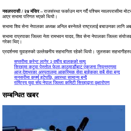
नवलपरासी / २४ मंसिर –
राजसंस्था फर्काउन माग गर्दै पश्चिम नवलपरासीमा मोटरस
आएर सभामा परिणत भएको थियो।
सभामा शिव सेना नेपालका अध्यक्ष अनिल बस्नेतले राष्ट्रलाई बचाउनका लागि अ
सभामा राप्रपाका जिल्ला नेता रामभवन यादव, शिव सेना नेपालका जिल्ला संयोजक उ
गरेका थिए।
प्रदर्शनमा युवाहरुको उल्लेखनीय सहभागिता रहेको थियो। जुलसका सहभागीहरुले प
सप्तरीमा करेन्ट लागेर २ वर्षीय बालकको मृत्यु
सिरहामा कटुवा पेस्तोल फेला,काठमाडौंबाट एकजना नियन्त्रणमा
आज देशभरका अस्पतालमा आकस्मिक सेवा बाहेकका सबै सेवा बन्द
सुनसरीमा कर्फ्यु हटेपछि, अवस्था सामान्य बन्दै
राष्ट्रिय युवा संघ नेपाल जिल्ला कमिटी सिरहाद्वारा वृक्षारोपण
सम्बन्धित खबर