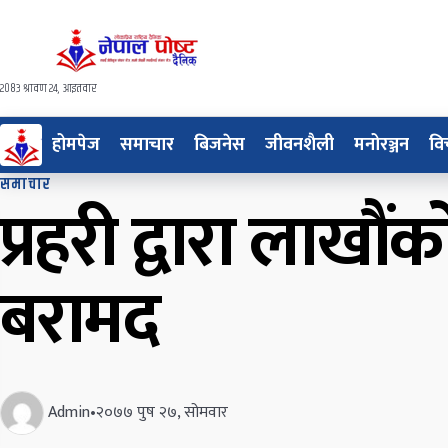
२०८३ श्रावण २४, आइतवार
होमपेज
समाचार
बिजनेस
जीवनशैली
मनोरञ्जन
वि
समाचार
प्रहरी द्वारा लाख
बरामद
Admin
•
२०७७ पुष २७, सोमवार