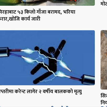
मोट
िरहाबाट ५३ किलो गाँजा बरामद, भरिया
रार,खोजि कार्य जारी
प्तरीमा करेन्ट लागेर २ वर्षीय बालकको मृत्यु
सि
निय