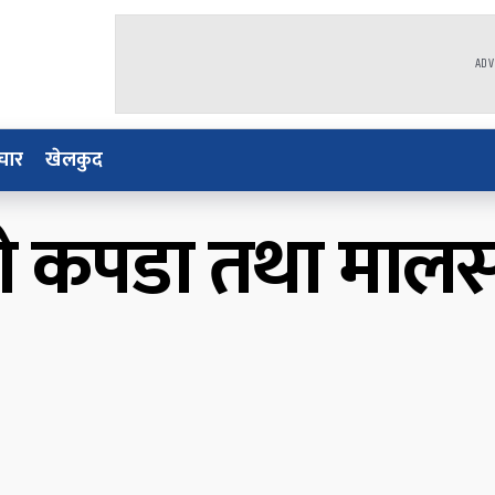
ADV
चार
खेलकुद
ौंको कपडा तथा माल