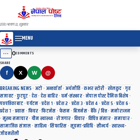
२०८३ श्रावण २२, शुक्रवार
MENU
0
•••
COMMENTS
SHARE
f
X
W
@
BREAKING NEWS
·
अटो
·
अन्तर्वार्ता
·
अर्थनीति
·
कभर स्टोरी
·
खेलकुद
·
गृह
सजावट
·
छुटपुट
·
देश
·
देश बाहिर
·
धर्म-संस्कार
·
नेपाल पोस्ट दैनिक बिशेष
·
पत्रपत्रिकाबाट
·
पर्यटन
·
प्रदेश १
·
प्रदेश २
·
प्रदेश ३
·
प्रदेश ४
·
प्रदेश ५
·
प्रदेश ६
·
प्रदेश ७
·
प्रवास
·
फिचर
·
फिटनेस
·
फेसन
·
बिजनेस
·
बैँक / वित्त
·
मनोरञ्जन
·
मुख्य समाचार
·
यौन स्वास्थ्य
·
रोजगार
·
विचार
·
विचित्र संसार
·
समाचार
·
सामाजिक संजाल
·
साहित्य
·
सिफारिस
·
सूचना-प्रविधि
·
सौन्दर्य
·
स्वास्थ्य-
जीवनशैली