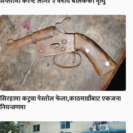
सप्तरीमा करेन्ट लागेर २ वर्षीय बालकको मृत्यु
सिरहामा कटुवा पेस्तोल फेला,काठमाडौंबाट एकजना
नियन्त्रणमा