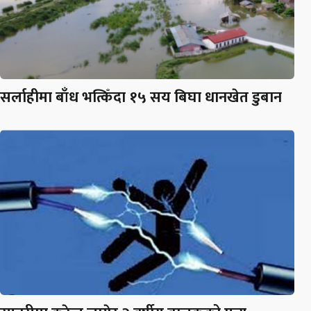
सर्लाहीमा बाँध भत्किँदा १५ सय बिघा धानखेत डुबान