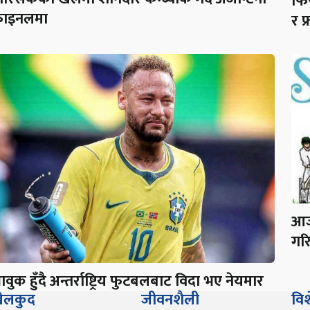
फि
ाइनलमा
र फ
आज 
गरि
ावुक हुँदै अन्तर्राष्ट्रिय फुटबलबाट विदा भए नेयमार
ेलकुद
जीवनशैली
वि