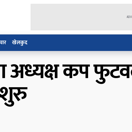
ADV
चार
खेलकुद
डा अध्यक्ष कप फुट
शुरु