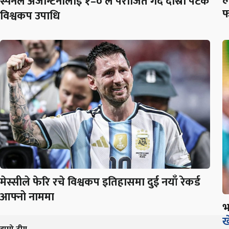
स्पेनले अर्जेन्टिनालाई १–० ले पराजित गर्दै दोस्रो पटक
फ
विश्वकप उपाधि
मेस्सीले फेरि रचे विश्वकप इतिहासमा दुई नयाँ रेकर्ड
आफ्नो नाममा
भ
ख