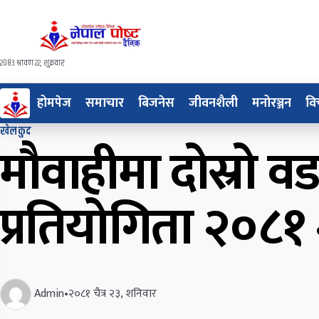
२०८३ श्रावण २२, शुक्रवार
होमपेज
समाचार
बिजनेस
जीवनशैली
मनोरञ्जन
वि
खेलकुद
मौवाहीमा दोस्रो व
प्रतियोगिता २०८१ 
Admin
•
२०८१ चैत्र २३, शनिवार