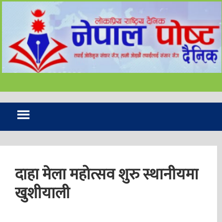
 थप ७ सय ८५ जनामा
ण पुष्टि
विरल वर्षाका कारण देशका
ा बाढीपहिरो र डुबान
दाहा मेला महोत्सव शुरु स्थानीयमा
खुशीयाली