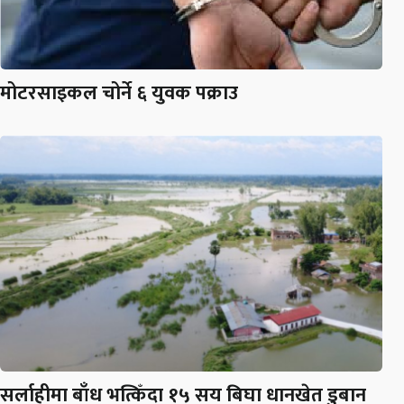
मोटरसाइकल चोर्ने ६ युवक पक्राउ
सर्लाहीमा बाँध भत्किँदा १५ सय बिघा धानखेत डुबान