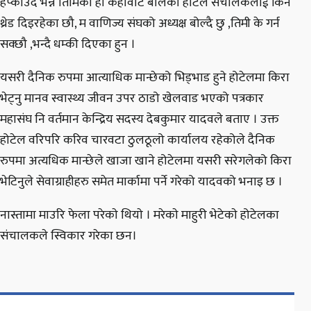
हप्काउदै भन्ने तिमिको हो कहावाट बोलेको होटेल संचालकलाई किन
थ्रेड दिइरहेका छौ, म वाणिज्य संघको अध्यक्ष बोल्दै छु ,तिमी के गर्न
सक्छौ ,भन्दै धम्की दिएका हुन ।
यसरी दैनिक रुपमा आत्याधिक मान्छेको भिड्भाड हुने होटेलमा किरा
भेट्नु मानव स्वास्थ्य जीवन उपर ठाडो खेलवाड भएको पत्रकार
महासंघ नि वर्तमान केन्द्रिय सदस्य देबकुमार यादवले बताए । उक्त
होटेल वरिपरि करिव चारवटा ठुलठूलो कार्यालय रहेकोले दैनिक
रुपमा अत्यधिक मान्छेले खाजा खाने होटेलमा यसरी सरेगलेको किरा
भेटिनुले सेवाग्राहीहरु समेत मार्कामा पर्ने गरेको यादवको भनाइ छ ।
नास्तामा माउरि फेला परेकाे थियाे । मरेकाे माहुरी भेटेकाे होटेलका
संचालकले स्विकार गरेका छन।