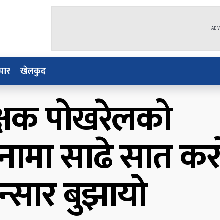
ADV
चार
खेलकुद
रीक्षक पोखरेलको
िनामा साढे सात क
्सार बुझायो