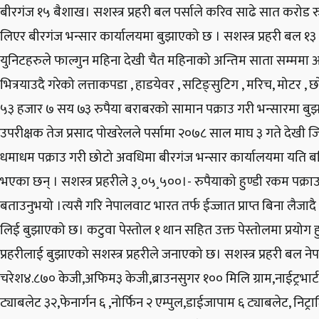
बीरगंज १५ बैशाख। सशस्त्र प्रहरी बल पर्साले करिव साढे सात करोड 
लिएर बीरगंज भन्सार कार्यालयमा बुझाएको छ । सशस्त्र प्रहरी बल १
युनिटहरुले फाल्गुन महिना देखी चैत महिनाको अन्तिम साता सम्ममा 
भित्रयाउदै गरेको लत्ताकपडा , हाडयेवर , सटिङ्सुटिग , मरिच, मो
५३ हजार ७ सय ७३ रुपैया बराबरको सामान पक्राउ गरी भन्सारमा बुझाए
उपरीक्षक तेज प्रसाद पोखरेलले पर्सामा २०७८ साल माघ ३ गते देखी जि
धमाधम पक्राउ गरी छोटो अवधिमा बीरगंज भन्सार कार्यालयमा यति 
भएका छन् । सशस्त्र प्रहरीले ३¸०५¸५००।- रुपैयाको हुण्डी रकम पक्र
बताउनुभयो ।त्यसै गरि नेपालवाट भारत तर्फ ईज्जात प्राप्त बिना लैजादै
लिई बुझाएको छ। कटुवा पेस्तोल १ थान सहित उक्त पेस्तोलमा प्रयोग हु
प्रहरीलाई बुझाएको सशस्त्र प्रहरीले जनाएको छ। सशस्त्र प्रहरी बल न
चरेश४.८७० केजी,अफिम३ केजी,ब्राउनसुगर १०० मिलि ग्राम,नाईट्रभार्
ट्याबलेट ३२,फेनार्गन ६ ,नोर्फिन २ एम्पुल,डाईजापाम ६ ट्याबलेट, 