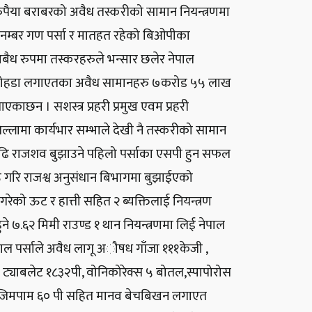
रुपैया बराबरको अवैध तस्करीको सामान नियन्त्रणमा
३ नम्बर गण पर्सा र मातहत रहेको बिओपीका
अबैध रुपमा तस्करहरुले भन्सार छलेर नेपाल
टर , छोहडा लगाएतका अवैध सामानहरु ७करोड ५५ लाख
काछन । सशस्त्र प्रहरी प्रमुख एवम प्रहरी
ल्लामा कार्यभार सम्भाले देखी नै तस्करीको सामान
बढि राजशव बुझाउने पहिलो पर्साका एसपी हुन सफल
ाउ गरि राजश्व अनुसंधान बिभागमा बुझाईएको
 गरेको ऊट र हात्ती सहित २ ब्यक्तिलाई नियन्त्रण
ने ७.६२ मिमी राउण्ड १ थान नियन्त्रणमा लिई नेपाल
ेपाल पर्साले अवैध लागू अौषध गाँजा १११केजी ,
ट ट्याबलेट १८३२पी, वोनिकोरेक्स ५ बोतल,स्पापोरोस
निट्राजिमपाम ६० पी सहित मानव बेचबिखन लगाएत