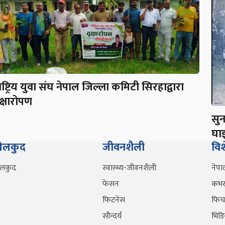
ाष्ट्रिय युवा संघ नेपाल जिल्ला कमिटी सिरहाद्वारा
ृक्षारोपण
सु
घाइ
ेलकुद
जीवनशैली
वि
ेलकुद
स्वास्थ्य-जीवनशैली
नेपा
फेसन
कभर 
फिटनेस
फिच
सौन्दर्य
भिडि