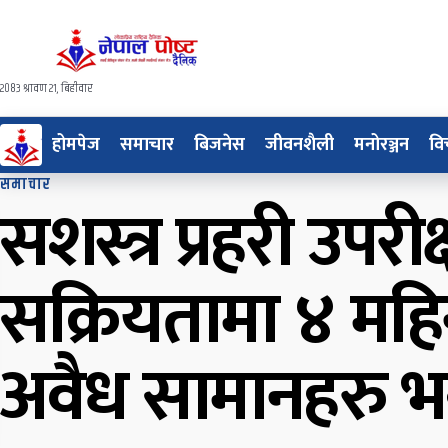
२०८३ श्रावण २१, बिहीवार
होमपेज
समाचार
बिजनेस
जीवनशैली
मनोरञ्जन
वि
समाचार
सशस्त्र प्रहरी उप
सक्रियतामा ४ मह
अवैध सामानहरु भन