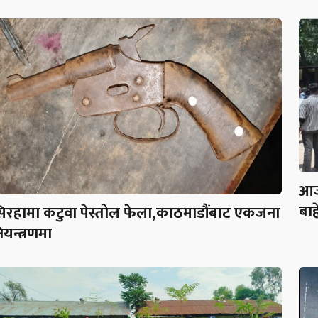
आज
बाह
िरहामा कटुवा पेस्तोल फेला,काठमाडौंबाट एकजना
ियन्त्रणमा