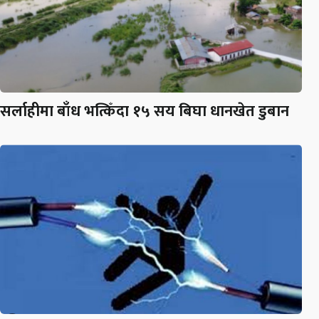
सर्लाहीमा बाँध भत्किँदा १५ सय बिघा धानखेत डुबान