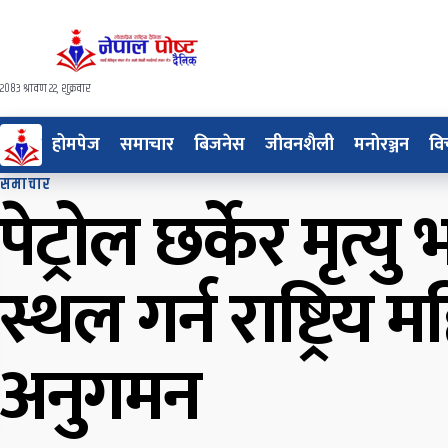
२०८३ श्रावण २२, शुक्रवार
होमपेज
समाचार
बिजनेस
जीवनशैली
मनोरञ्जन
वि
समाचार
पेट्रोल छर्केर मृत
स्थल गर्न राष्ट्रि
अनुगमन