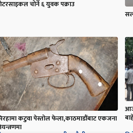
ोटरसाइकल चोर्ने ६ युवक पक्राउ
सर्
आज
बाह
िरहामा कटुवा पेस्तोल फेला,काठमाडौंबाट एकजना
ियन्त्रणमा