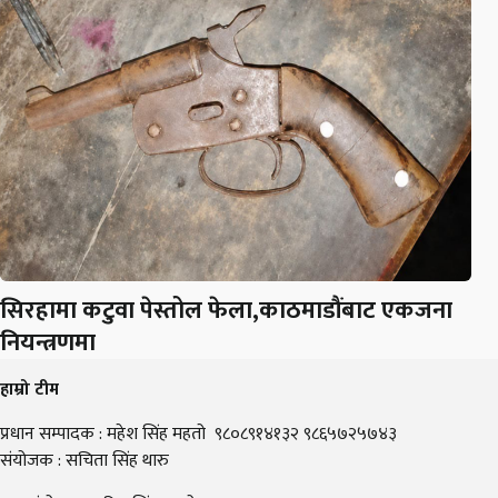
सिरहामा कटुवा पेस्तोल फेला,काठमाडौंबाट एकजना
नियन्त्रणमा
हाम्रो टीम
प्रधान सम्पादक : महेश सिंह महतो ९८०८९१४१३२ ९८६५७२५७४३
संयोजक : सचिता सिंह थारु