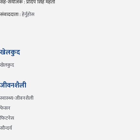
सह-संयोजक : प्रदिप सिंह महतो
संवाददाता :
हेर्नुहोस
खेलकुद
खेलकुद
जीवनशैली
स्वास्थ्य-जीवनशैली
फेसन
फिटनेस
सौन्दर्य