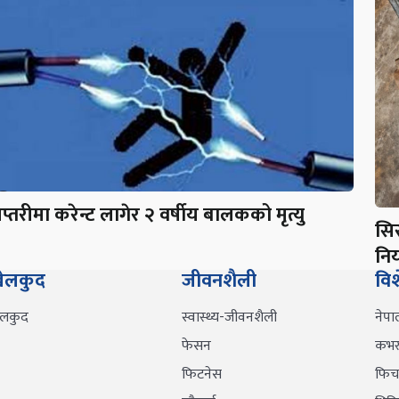
प्तरीमा करेन्ट लागेर २ वर्षीय बालकको मृत्यु
सि
निय
ेलकुद
जीवनशैली
वि
ेलकुद
स्वास्थ्य-जीवनशैली
नेपा
फेसन
कभर 
फिटनेस
फिच