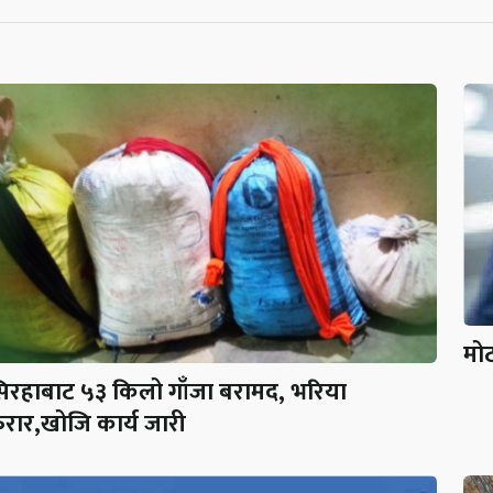
मोट
िरहाबाट ५३ किलो गाँजा बरामद, भरिया
रार,खोजि कार्य जारी