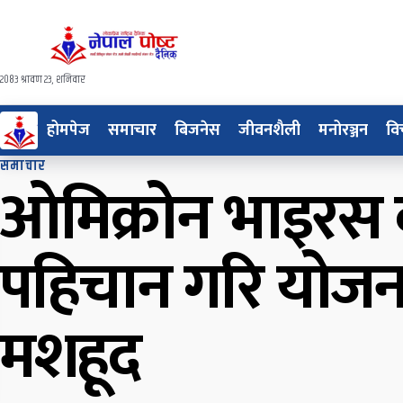
२०८३ श्रावण २३, शनिवार
होमपेज
समाचार
बिजनेस
जीवनशैली
मनोरञ्जन
वि
समाचार
ओमिक्रोन भाइरस ब
पहिचान गरि योजना 
मशहूद