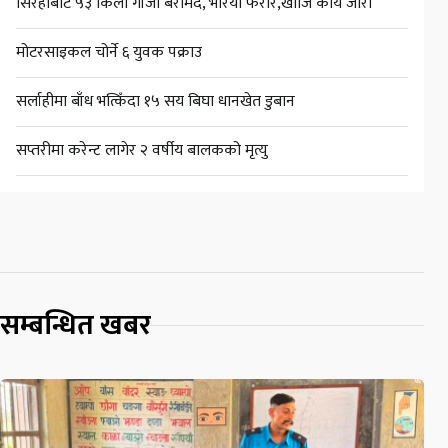
सिरहाबाट ५३ किलो गाँजा बरामद, भरिया फरार,खोजि कार्य जारी
मोटरसाइकल चोर्ने ६ युवक पक्राउ
सर्लाहीमा बाँध भत्किँदा १५ सय बिघा धानखेत डुबान
सप्तरीमा करेन्ट लागेर २ वर्षीय बालकको मृत्यु
सम्बन्धित खबर