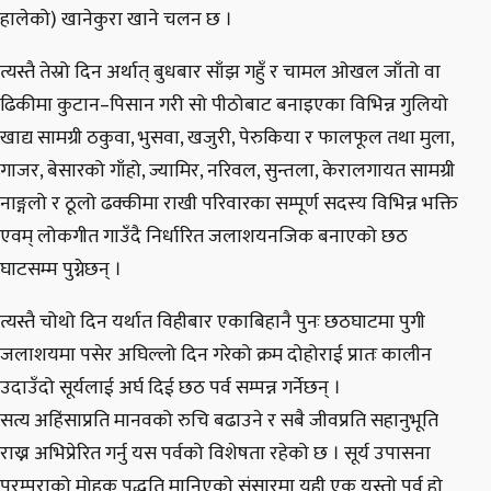
हालेको) खानेकुरा खाने चलन छ ।
त्यस्तै तेस्रो दिन अर्थात् बुधबार साँझ गहुँ र चामल ओखल जाँतो वा
ढिकीमा कुटान–पिसान गरी सो पीठोबाट बनाइएका विभिन्न गुलियो
खाद्य सामग्री ठकुवा, भुसवा, खजुरी, पेरुकिया र फालफूल तथा मुला,
गाजर, बेसारको गाँहो, ज्यामिर, नरिवल, सुन्तला, केरालगायत सामग्री
नाङ्गलो र ठूलो ढक्कीमा राखी परिवारका सम्पूर्ण सदस्य विभिन्न भक्ति
एवम् लोकगीत गाउँदै निर्धारित जलाशयनजिक बनाएको छठ
घाटसम्म पुग्नेछन् ।
त्यस्तै चोथो दिन यर्थात विहीबार एकाबिहानै पुनः छठघाटमा पुगी
जलाशयमा पसेर अघिल्लो दिन गरेको क्रम दोहोराई प्रातः कालीन
उदाउँदो सूर्यलाई अर्घ दिई छठ पर्व सम्पन्न गर्नेछन् ।
सत्य अहिंसाप्रति मानवको रुचि बढाउने र सबै जीवप्रति सहानुभूति
राख्न अभिप्रेरित गर्नु यस पर्वको विशेषता रहेको छ । सूर्य उपासना
परम्पराको मोहक पद्धति मानिएको संसारमा यही एक यस्तो पर्व हो