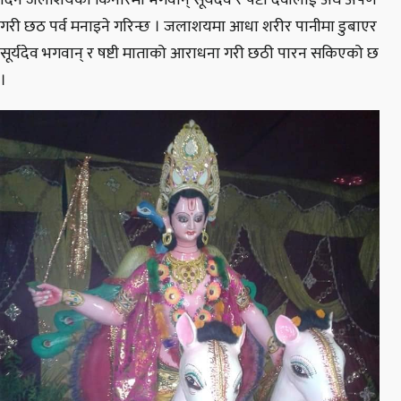
दिन जलाशयको किनारमा भगवान् सूर्यदेव र षष्टी देवीलाई अर्घ अर्पण
गरी छठ पर्व मनाइने गरिन्छ । जलाशयमा आधा शरीर पानीमा डुबाएर
सूर्यदेव भगवान् र षष्टी माताको आराधना गरी छठी पारन सकिएको छ
।