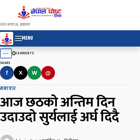
२०८३ श्रावण २४, आइतवार
MENU
0
•••
COMMENTS
SHARE
f
X
W
@
समाचार
आज छठको अन्तिम दिन
उदाउदो सुर्यलाई अर्घ दिदै