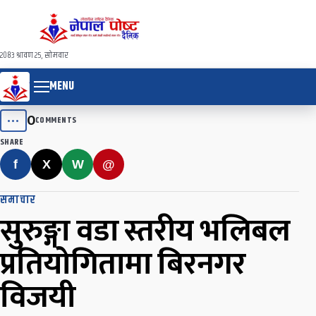
२०८३ श्रावण २५, सोमवार
MENU
0
•••
COMMENTS
SHARE
f
X
W
@
समाचार
सुरुङ्गा वडा स्तरीय भलिबल
प्रतियोगितामा बिरनगर
विजयी