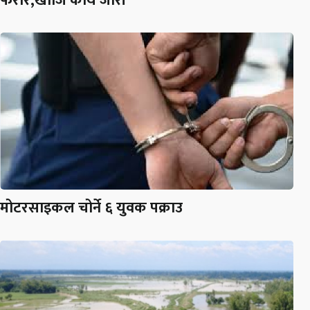
फरार,खोजि कार्य जारी
मोटरसाइकल चोर्ने ६ युवक पक्राउ