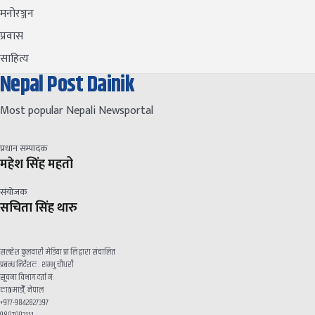
मनोरञ्जन
प्रवास
साहित्य
Nepal Post Dainik
Most popular Nepali Newsportal
प्रधान सम्पादक
महेश सिंह महतो
संयोजक
सचिता सिंह थारु
सलहेश फुलवारी मेडिया प्रा लि द्वारा संचालित
प्रबन्ध निर्देशक : शम्भु चौधरी
सूचना विभाग दर्ता नं:
काठमाडौँ, नेपाल
+९७७-९८४२८२७३९७