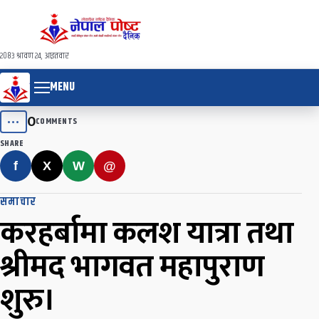
२०८३ श्रावण २४, आइतवार
MENU
0
•••
COMMENTS
SHARE
f
X
W
@
समाचार
करहर्बामा कलश यात्रा तथा
श्रीमद भागवत महापुराण
शुरु।