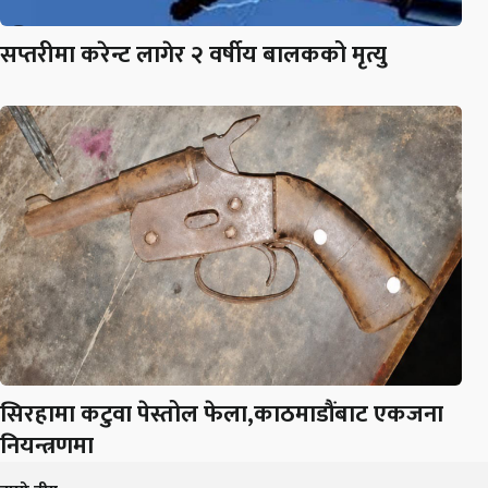
सप्तरीमा करेन्ट लागेर २ वर्षीय बालकको मृत्यु
सिरहामा कटुवा पेस्तोल फेला,काठमाडौंबाट एकजना
नियन्त्रणमा