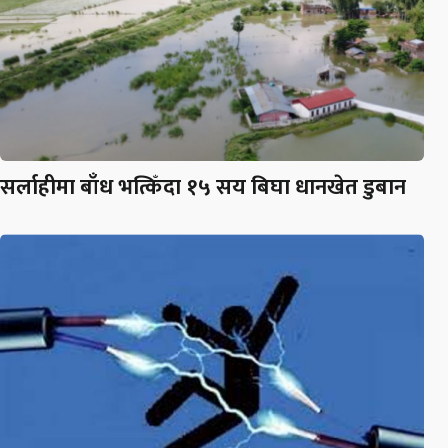
सर्लाहीमा बाँध भत्किँदा १५ सय बिघा धानखेत डुबान