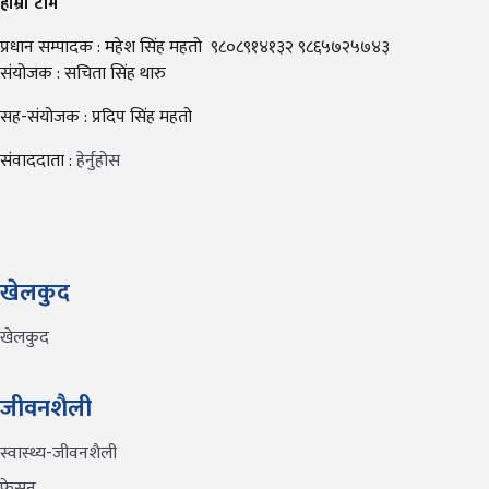
हाम्रो टीम
प्रधान सम्पादक : महेश सिंह महतो ९८०८९१४१३२ ९८६५७२५७४३
संयोजक : सचिता सिंह थारु
सह-संयोजक : प्रदिप सिंह महतो
संवाददाता :
हेर्नुहोस
खेलकुद
खेलकुद
जीवनशैली
स्वास्थ्य-जीवनशैली
फेसन