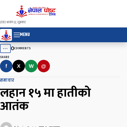
२०८३ श्रावण २२, शुक्रवार
MENU
0
•••
COMMENTS
SHARE
f
X
W
@
समाचार
लहान १५ मा हातीको
आतंक