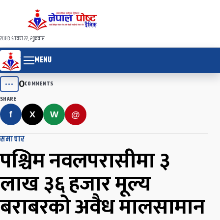
२०८३ श्रावण २२, शुक्रवार
MENU
0
•••
COMMENTS
SHARE
f
X
W
@
समाचार
पश्चिम नवलपरासीमा ३
लाख ३६ हजार मूल्य
बराबरको अवैध मालसामान