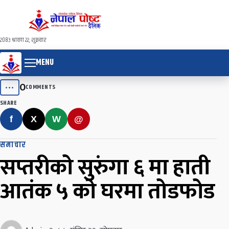
२०८३ श्रावण २२, शुक्रवार
MENU
0
•••
COMMENTS
SHARE
f
X
W
@
समाचार
सप्तरीको सुरुंगा ६ मा हाती
आतंक ५ को घरमा तोडफोड