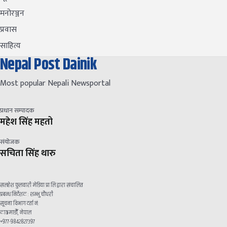
मनोरञ्जन
प्रवास
साहित्य
Nepal Post Dainik
Most popular Nepali Newsportal
प्रधान सम्पादक
महेश सिंह महतो
संयोजक
सचिता सिंह थारु
सलहेश फुलवारी मेडिया प्रा लि द्वारा संचालित
प्रबन्ध निर्देशक : शम्भु चौधरी
सूचना विभाग दर्ता नं:
काठमाडौँ, नेपाल
+९७७-९८४२८२७३९७