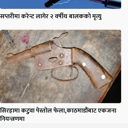
सप्तरीमा करेन्ट लागेर २ वर्षीय बालकको मृत्यु
सिरहामा कटुवा पेस्तोल फेला,काठमाडौंबाट एकजना
नियन्त्रणमा