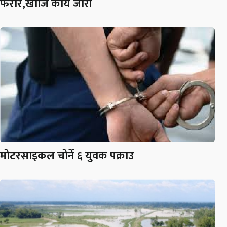
फरार,खोजि कार्य जारी
मोटरसाइकल चोर्ने ६ युवक पक्राउ