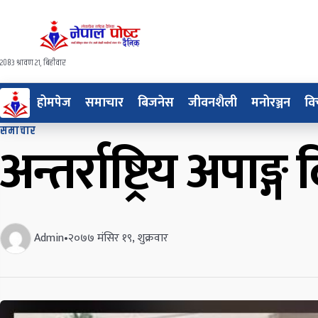
२०८३ श्रावण २१, बिहीवार
होमपेज
समाचार
बिजनेस
जीवनशैली
मनोरञ्जन
वि
समाचार
अन्तर्राष्ट्रिय अप
Admin
•
२०७७ मंसिर १९, शुक्रवार