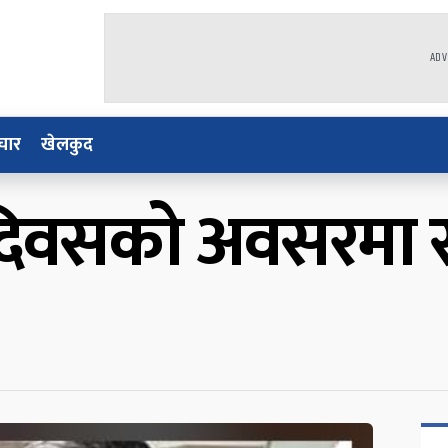
ADV
चार
खेलकुद
ाङ्ग दिवसको अवसरमा