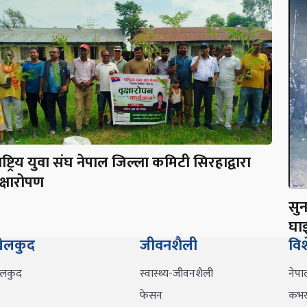
ाष्ट्रिय युवा संघ नेपाल जिल्ला कमिटी सिरहाद्वारा
ृक्षारोपण
सु
घाइ
ेलकुद
जीवनशैली
वि
ेलकुद
स्वास्थ्य-जीवनशैली
नेपा
फेसन
कभर 