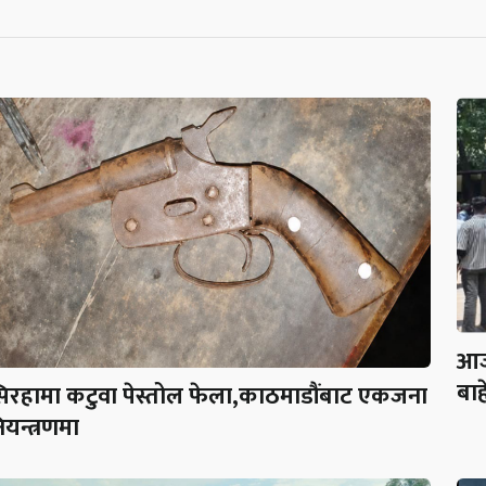
आज
बाह
िरहामा कटुवा पेस्तोल फेला,काठमाडौंबाट एकजना
ियन्त्रणमा