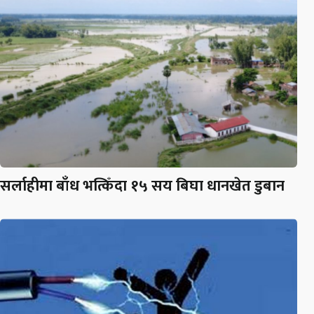
सर्लाहीमा बाँध भत्किँदा १५ सय बिघा धानखेत डुबान