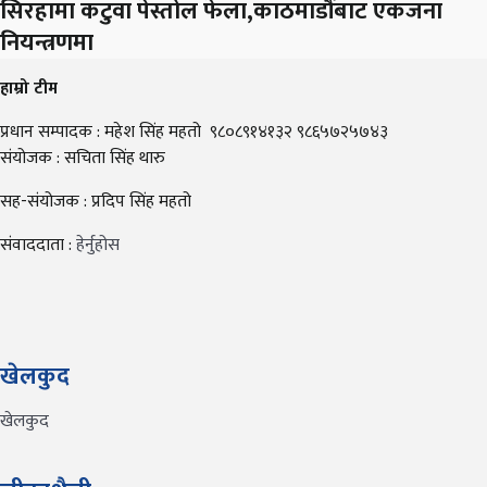
सिरहामा कटुवा पेस्तोल फेला,काठमाडौंबाट एकजना
नियन्त्रणमा
हाम्रो टीम
प्रधान सम्पादक : महेश सिंह महतो ९८०८९१४१३२ ९८६५७२५७४३
संयोजक : सचिता सिंह थारु
सह-संयोजक : प्रदिप सिंह महतो
संवाददाता :
हेर्नुहोस
खेलकुद
खेलकुद