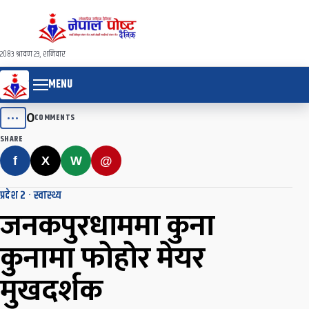
२०८३ श्रावण २३, शनिवार
MENU
0
•••
COMMENTS
SHARE
f
X
W
@
प्रदेश २
·
स्वास्थ्य
जनकपुरधाममा कुना
कुनामा फोहोर मेयर
मुखदर्शक