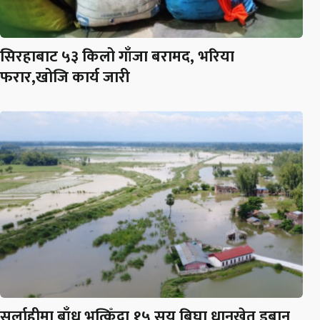
सिरहाबाट ५३ किलो गाँजा बरामद, भरिया
फरार,खोजि कार्य जारी
सर्लाहीमा बाँध भत्किँदा १५ सय बिघा धानखेत डुबान