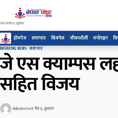
२०८३ श्रावण २२, शुक्रवार
होमपेज
समाचार
बिजनेस
जीवनशैली
मनोरञ्जन
वि
BREAKING NEWS
·
समाचार
जे एस क्याम्पस लह
सहित विजय
Admin
•
२०८१ चैत्र ६, बुधवार