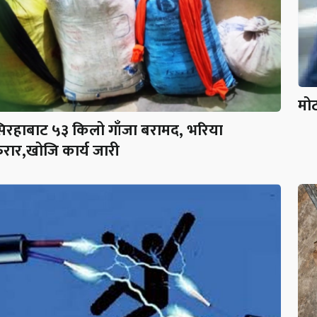
मोट
िरहाबाट ५३ किलो गाँजा बरामद, भरिया
रार,खोजि कार्य जारी