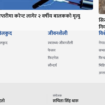
प्तरीमा करेन्ट लागेर २ वर्षीय बालकको मृत्यु
सि
निय
ेलकुद
जीवनशैली
वि
ेलकुद
स्वास्थ्य-जीवनशैली
नेपा
फेसन
कभर 
फिटनेस
फिच
सौन्दर्य
भिडि
अन्तर्
संयोजक
हतो
सचिता सिंह थारु