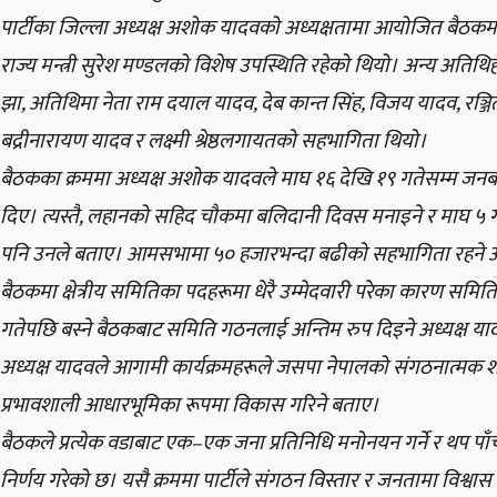
पार्टीका जिल्ला अध्यक्ष अशोक यादवको अध्यक्षतामा आयोजित बैठकमा पार
राज्य मन्त्री सुरेश मण्डलको विशेष उपस्थिति रहेको थियो। अन्य अतिथिह
झा, अतिथिमा नेता राम दयाल यादव, देब कान्त सिंह, विजय यादव, रञ्ज
बद्रीनारायण यादव र लक्ष्मी श्रेष्ठलगायतको सहभागिता थियो।
बैठकका क्रममा अध्यक्ष अशोक यादवले माघ १६ देखि १९ गतेसम्म जनबर्
दिए। त्यस्तै, लहानको सहिद चौकमा बलिदानी दिवस मनाइने र माघ ५
पनि उनले बताए। आमसभामा ५० हजारभन्दा बढीको सहभागिता रहने अप
बैठकमा क्षेत्रीय समितिका पदहरूमा धेरै उम्मेदवारी परेका कारण समित
गतेपछि बस्ने बैठकबाट समिति गठनलाई अन्तिम रुप दिइने अध्यक्ष य
अध्यक्ष यादवले आगामी कार्यक्रमहरूले जसपा नेपालको संगठनात्मक शक्ति द
प्रभावशाली आधारभूमिका रूपमा विकास गरिने बताए।
बैठकले प्रत्येक वडाबाट एक–एक जना प्रतिनिधि मनोनयन गर्ने र थप पाँ
निर्णय गरेको छ। यसै क्रममा पार्टीले संगठन विस्तार र जनतामा विश्वास