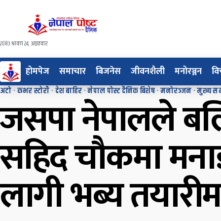
२०८३ श्रावण २४, आइतवार
होमपेज
समाचार
बिजनेस
जीवनशैली
मनोरञ्जन
वि
अटो
·
कभर स्टोरी
·
देश बाहिर
·
नेपाल पोस्ट दैनिक बिशेष
·
मनोरञ्जन
·
मुख्य स
जसपा नेपालले ब
सहिद चौकमा मना
लागी भब्य तयारीम