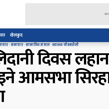
ADV
चार
खेलकुद
माचार
·
समाचार
·
सामाजिक संजाल
·
स्वास्थ्य-जीवनशैली
लिदानी दिवस लहा
इने आमसभा सिरह
ा