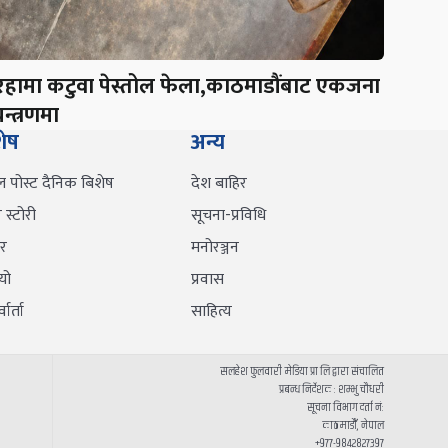
रहामा कटुवा पेस्तोल फेला,काठमाडौंबाट एकजना
न्त्रणमा
शेष
अन्य
ल पोस्ट दैनिक बिशेष
देश बाहिर
स्टोरी
सूचना-प्रविधि
र
मनोरञ्जन
यो
प्रवास
वार्ता
साहित्य
सलहेश फुलवारी मेडिया प्रा लि द्वारा संचालित
प्रबन्ध निर्देशक : शम्भु चौधरी
सूचना विभाग दर्ता नं:
काठमाडौँ, नेपाल
+९७७-९८४२८२७३९७